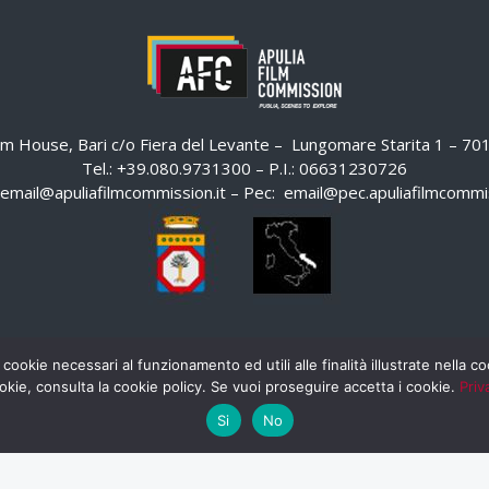
ilm House, Bari c/o Fiera del Levante – Lungomare Starita 1 – 7
Tel.: +39.080.9731300 – P.I.: 06631230726
email@apuliafilmcommission.it
– Pec:
email@pec.apuliafilmcommis
 cookie necessari al funzionamento ed utili alle finalità illustrate nella 
okie, consulta la cookie policy. Se vuoi proseguire accetta i cookie.
Priv
Si
No
HOME
WHISTLEBLOWING
AREA RISERVATA