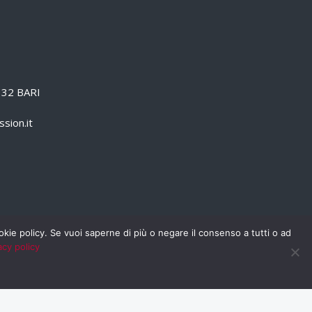
0132 BARI
sion.it
cookie policy. Se vuoi saperne di più o negare il consenso a tutti o ad
acy policy
PRIVACY POLICY
RSS
RASSEGNA STAMPA