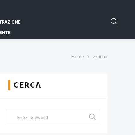
TRAZIONE
ENTE
Home
/
zzunna
CERCA