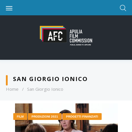
SAN GIORGIO IONICO
Home
/
San Giorgio Ionico
FILM
PRODUZIONI 2021
PROGETTI FINANZIATI