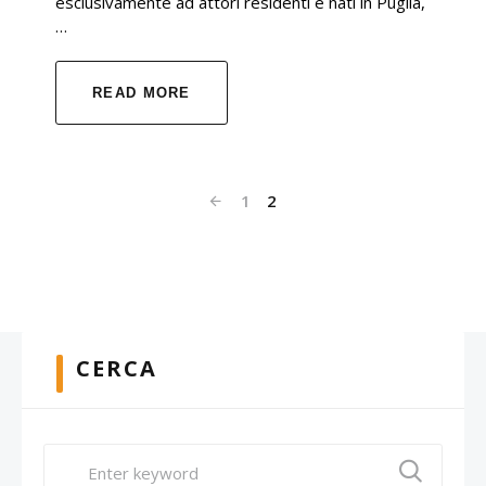
esclusivamente ad attori residenti e nati in Puglia,
…
READ MORE
1
2
CERCA