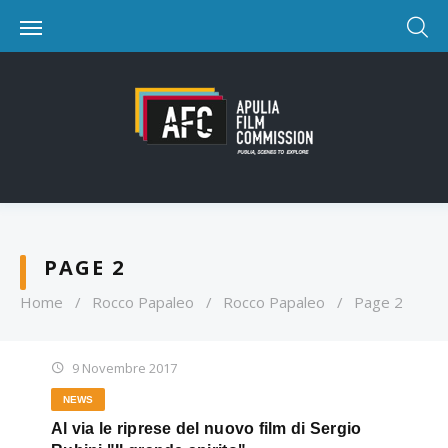
PAGE 2
Home
/
Rocco Papaleo
/
Rocco Papaleo
/
Page 2
9 Novembre 2017
NEWS
Al via le riprese del nuovo film di Sergio