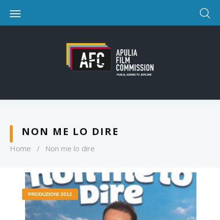
NON ME LO DIRE
Home
/
Non me lo dire
PRODUZIONI 2012