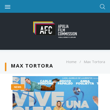
Home
/
Max Tortora
MAX TORTORA
NEWS