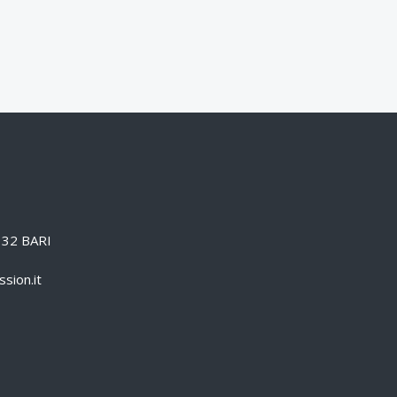
0132 BARI
sion.it