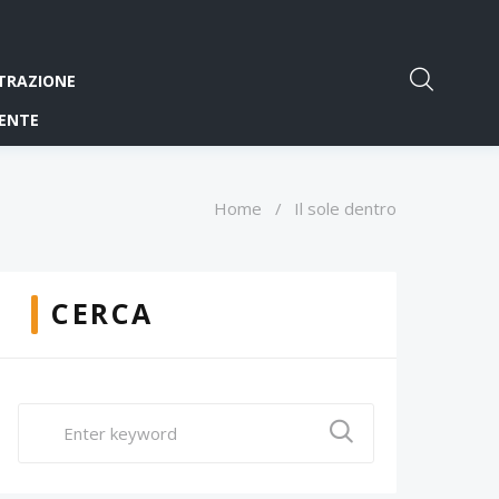
TRAZIONE
ENTE
Home
/
Il sole dentro
CERCA