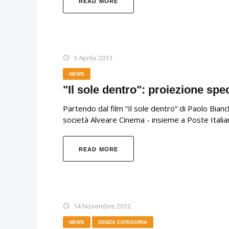
READ MORE
3 Aprile 2013
NEWS
"Il sole dentro": proiezione sp
Partendo dal film “Il sole dentro” di Paolo Bianc
società Alveare Cinema - insieme a Poste Italia
READ MORE
14 Novembre 2012
NEWS
SENZA CATEGORIA