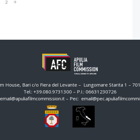
1
2
ilm House, Bari c/o Fiera del Levante – Lungomare Starita 1 – 7
Tel.: +39.080.9731300 – P.I.: 06631230726
email@apuliafilmcommission.it
– Pec:
email@pec.apuliafilmcommis