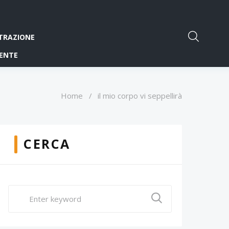
TRAZIONE
ENTE
Home
/
il mio corpo vi seppellirà
CERCA