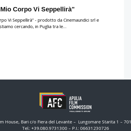
 Mio Corpo Vi Seppellirà"
orpo Vi Seppellirà” - prodotto da Cinemaundici srl e
stiamo cercando, in Puglia tra le…
ilm House, Bari c/o Fiera del Levante – Lungomare Starita 1 – 7
Tel.: +39.080.9731300 – P.I.: 06631230726