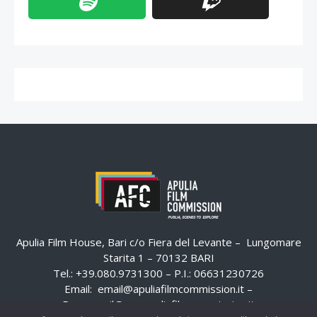
Apulia Film House, Bari c/o Fiera del Levante – Lungomare
Starita 1 – 70132 BARI
Tel.: +39.080.9731300 – P.I.: 06631230726
Email:
email@apuliafilmcommission.it
–
Pec:
email@pec.apuliafilmcommission.it