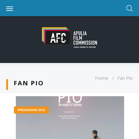
Home
/
Fan Pio
FAN PIO
PRODUZIONI 2011