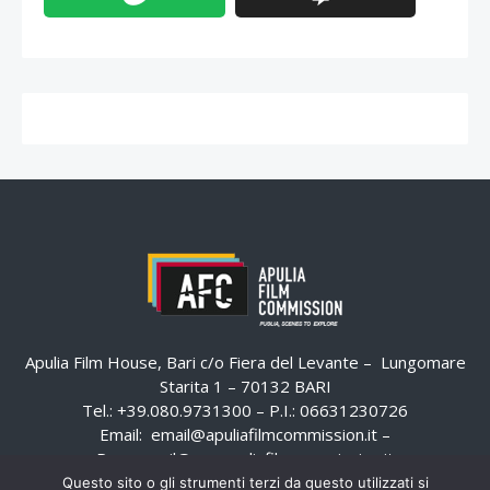
Apulia Film House, Bari c/o Fiera del Levante – Lungomare
Starita 1 – 70132 BARI
Tel.: +39.080.9731300 – P.I.: 06631230726
Email:
email@apuliafilmcommission.it
–
Pec:
email@pec.apuliafilmcommission.it
Questo sito o gli strumenti terzi da questo utilizzati si