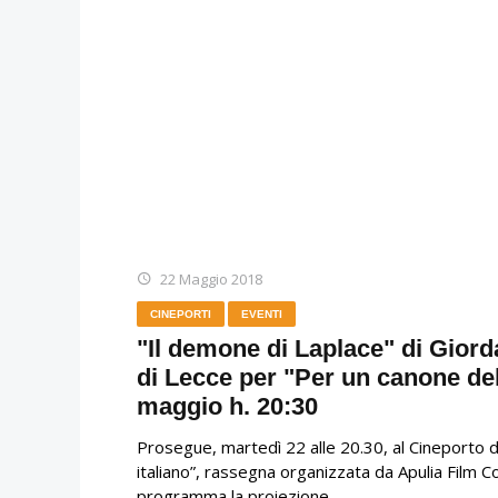
22 Maggio 2018
CINEPORTI
EVENTI
"Il demone di Laplace" di Giord
di Lecce per "Per un canone del
maggio h. 20:30
Prosegue, martedì 22 alle 20.30, al Cineporto d
italiano”, rassegna organizzata da Apulia Film 
programma la proiezione…