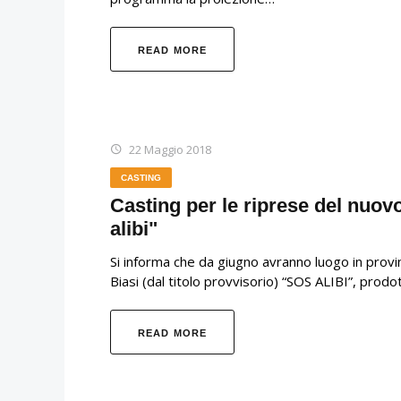
READ MORE
22 Maggio 2018
CASTING
Casting per le riprese del nuov
alibi"
Si informa che da giugno avranno luogo in provin
Biasi (dal titolo provvisorio) “SOS ALIBI”, pr
READ MORE