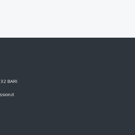
0132 BARI
sion.it