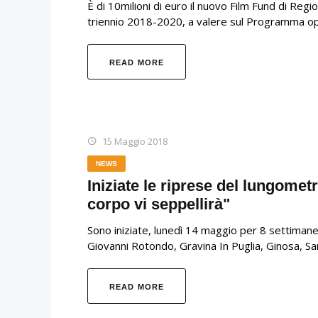
È di 10milioni di euro il nuovo Film Fund di Regi
triennio 2018-2020, a valere sul Programma o
READ MORE
15 Maggio 2018
NEWS
Iniziate le riprese del lungomet
corpo vi seppellirà"
Sono iniziate, lunedì 14 maggio per 8 settimane 
Giovanni Rotondo, Gravina In Puglia, Ginosa, S
READ MORE