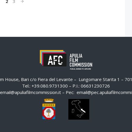
1
2
3
ilm House, Bari c/o Fiera del Levante – Lungomare Starita 1 – 7
Tel.: +39.080.9731300 – P.I.: 06631230726
email@apuliafilmcommission.it
– Pec:
email@pec.apuliafilmcommis