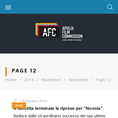
PAGE 12
Home
/
2014
/
Novembre
/
Novembre
/
Page 12
1 Novembre 2014
NEWS
A Molfetta terminate le riprese per "Nuvola"
Reduce dallo straordinario successo del suo ultimo