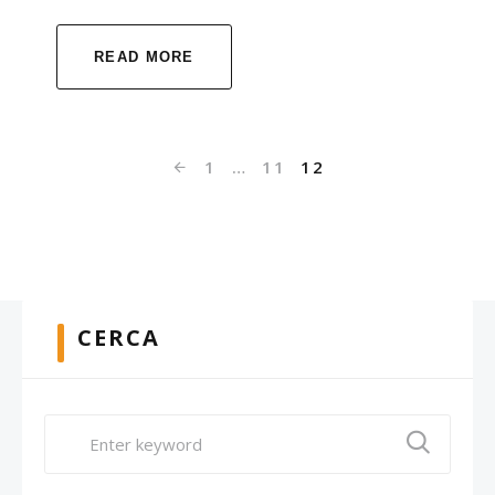
READ MORE
1
…
11
12
CERCA